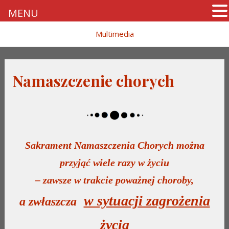
MENU
Skip
Multimedia
to
content
Namaszczenie chorych
Sakrament Namaszczenia Chorych można
przyjąć wiele razy w życiu
–
zawsze w trakcie poważnej choroby,
w sytuacji zagrożenia
a
zwłaszcza
życia