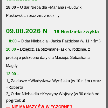
18:00
– O dar Nieba dla +Mariana i +Ludwiki
Pasławskich oraz zm. z rodziny
09.08.2026 N
–
19 Niedziela zwykła
8:00
– O dar Nieba dla +Jacka Paździora (w 11 r. śm.)
10:00
– Dziękcz. za otrzymane łaski w rodzinie, z
prośbą o potrzebne dary dla Macieja, Sebastiana i
Magdy
12:00
–
1_ Za dusze +Władysława Wyciślaka (w 10 r. śm.) oraz
+Roberta
2_ O dar Nieba dla +Krystyny Wojtyry (w 30 dzień od
pogrzebu)
— NIE MA MSZY ŚW. WIECZORNEJ