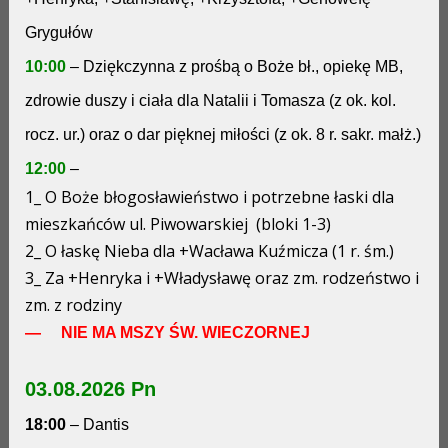
Grygułów
10:00
– Dziękczynna z prośbą o Boże bł., opiekę MB,
zdrowie duszy i ciała dla Natalii i Tomasza (z ok. kol.
rocz. ur.) oraz o dar pięknej miłości (z ok. 8 r. sakr. małż.)
12:00
–
1_ O Boże błogosławieństwo i potrzebne łaski dla
mieszkańców ul. Piwowarskiej (bloki 1-3)
2_ O łaskę Nieba dla +Wacława Kuźmicza (1 r. śm.)
3_ Za +Henryka i +Władysławę oraz zm. rodzeństwo i
zm. z rodziny
— NIE MA MSZY ŚW. WIECZORNEJ
03.08.2026 Pn
18:00
– Dantis