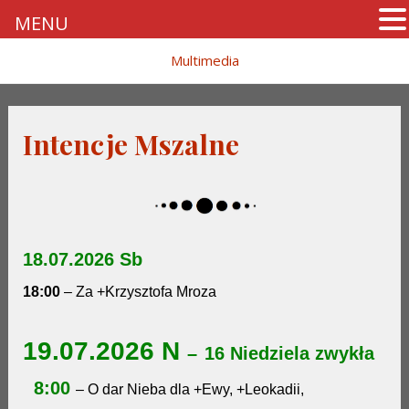
MENU
Skip
Multimedia
to
content
Intencje Mszalne
18.07.2026 Sb
18:00
– Za +Krzysztofa Mroza
19.07.2026 N
–
16 Niedziela zwykła
8:00
– O dar Nieba dla +Ewy, +Leokadii,