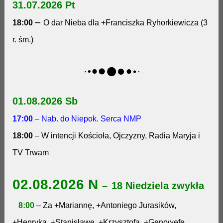
31.07.2026 Pt
–
18:00
O dar Nieba dla +Franciszka Ryhorkiewicza (3
r. śm.)
01.08.2026 Sb
17:00
– Nab. do Niepok. Serca NMP
18:00
–
W intencji Kościoła, Ojczyzny, Radia Maryja i
TV Trwam
02.08.2026 N
–
18 Niedziela zwykła
8:00
– Za +Mariannę, +Antoniego Jurasików,
+Henryka, +Stanisławę, +Krzysztofa, +Genowefę