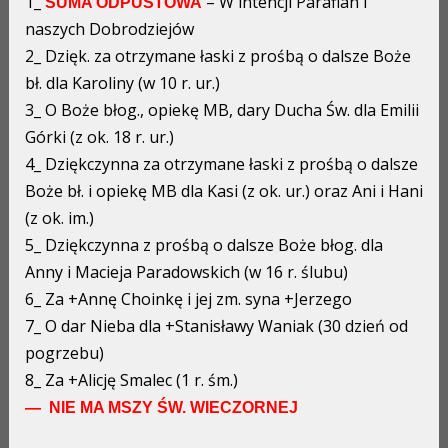
1_
– W intencji Parafian i
SUMA ODPUSTOWA
naszych Dobrodziejów
2_ Dzięk. za otrzymane łaski z prośbą o dalsze Boże
bł. dla Karoliny (w 10 r. ur.)
3_ O Boże błog., opiekę MB, dary Ducha Św. dla Emilii
Górki (z ok. 18 r. ur.)
4_ Dziękczynna za otrzymane łaski z prośbą o dalsze
Boże bł. i opiekę MB dla Kasi (z ok. ur.) oraz Ani i Hani
(z ok. im.)
5_ Dziękczynna z prośbą o dalsze Boże błog. dla
Anny i Macieja Paradowskich (w 16 r. ślubu)
6_ Za +Annę Choinkę i jej zm. syna +Jerzego
7_ O dar Nieba dla +Stanisławy Waniak (30 dzień od
pogrzebu)
8_ Za +Alicję Smalec (1 r. śm.)
— NIE MA MSZY ŚW. WIECZORNEJ