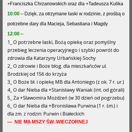
+Franciszka Chrzanowskich oraz dla +Tadeusza Kulika
10:00
– Dzięk. za otrzymane łaski w rodzinie, z prośbą o
potrzebne dary dla Macieja, Sebastiana i Magdy
12:00
–
1_ O potrzebne łaski, Bożą opiekę oraz pomyślny
przebieg leczenia operacyjnego i szybki powrót do
zdrowia dla Katarzyny Urbańskiej-Sochy
2_ O zdrowie i Boże błog. dla mieszkańców ul.
Brodzkiej od 156 do krzyża
3_ O Boże bł. i opiekę MB dla Antoniego (z ok. 7 r. ur.)
4_ O dar Nieba dla +Stanisławy Waniak (int. od górali)
5_ Za +Sławomira Możdżeń (w 30 dzień od pogrzebu)
6_ O dar Nieba dla +Bronisława Purwina (1 r. śm.) i
dla zm. z rodzin: Purwin i Białeckich
— NIE MA MSZY ŚW. WIECZORNEJ