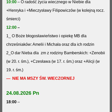
10:00
–
O radość życia wiecznego w Niebie dla
+Henryka i +Mieczysławy Filipowiczów (w kolejną rocz.
śmierci)
12:00
–
1_
O Boże błogosławieństwo i opiekę MB dla
chrześniaków: Amelii i Michała oraz dla ich rodzin
2_
O dar Nieba dla zm z rodziny Bamberskich: +Zenobii
(w 20. r. śm.), +Czesława (w 17. r. śm.) oraz +Alicji (w
19. r. śm.)
— NIE MA MSZY ŚW. WIECZORNEJ
24.08.2026 Pn
18:00
–