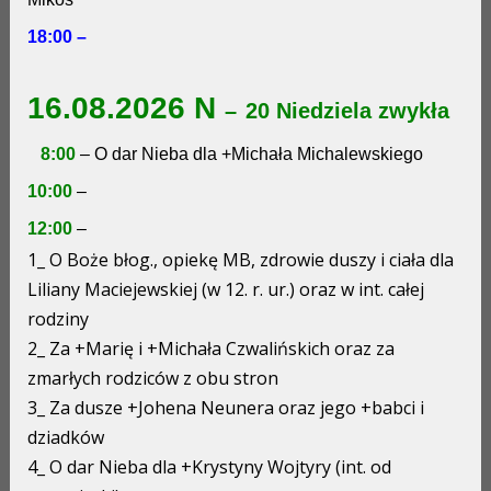
18:00 –
16.08.2026 N
–
20 Niedziela zwykła
8:00
– O dar Nieba dla +Michała Michalewskiego
10:00
–
12:00
–
1_ O Boże błog., opiekę MB, zdrowie duszy i ciała dla
Liliany Maciejewskiej (w 12. r. ur.) oraz w int. całej
rodziny
2_ Za +Marię i +Michała Czwalińskich oraz za
zmarłych rodziców z obu stron
3_ Za dusze +Johena Neunera oraz jego +babci i
dziadków
4_ O dar Nieba dla +Krystyny Wojtyry (int. od